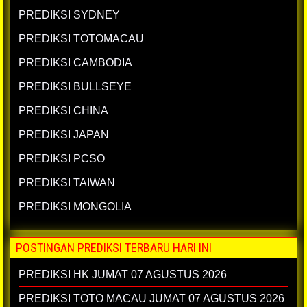
PREDIKSI SYDNEY
PREDIKSI TOTOMACAU
PREDIKSI CAMBODIA
PREDIKSI BULLSEYE
PREDIKSI CHINA
PREDIKSI JAPAN
PREDIKSI PCSO
PREDIKSI TAIWAN
PREDIKSI MONGOLIA
POSTINGAN PREDIKSI TERBARU HARI INI
PREDIKSI HK JUMAT 07 AGUSTUS 2026
PREDIKSI TOTO MACAU JUMAT 07 AGUSTUS 2026