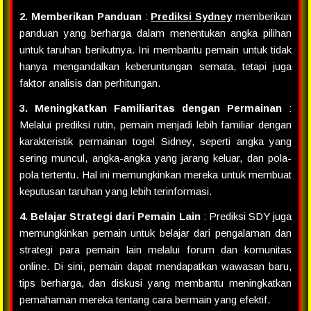
2. Memberikan Panduan
:
Prediksi Sydney
memberikan
panduan yang berharga dalam menentukan angka pilihan
untuk taruhan berikutnya. Ini membantu pemain untuk tidak
hanya mengandalkan keberuntungan semata, tetapi juga
faktor analisis dan perhitungan.
3. Meningkatkan Familiaritas dengan Permainan
:
Melalui prediksi rutin, pemain menjadi lebih familiar dengan
karakteristik permainan togel Sidney, seperti angka yang
sering muncul, angka-angka yang jarang keluar, dan pola-
pola tertentu. Hal ini memungkinkan mereka untuk membuat
keputusan taruhan yang lebih terinformasi.
4. Belajar Strategi dari Pemain Lain
: Prediksi SDY juga
memungkinkan pemain untuk belajar dari pengalaman dan
strategi para pemain lain melalui forum dan komunitas
online. Di sini, pemain dapat mendapatkan wawasan baru,
tips berharga, dan diskusi yang membantu meningkatkan
pemahaman mereka tentang cara bermain yang efektif.