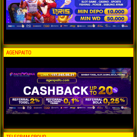
AGENPAITO
TELEGRAM GROUP