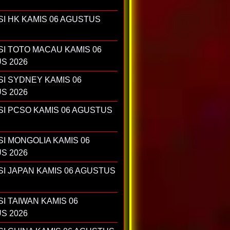
SI HK KAMIS 06 AGUSTUS
SI TOTO MACAU KAMIS 06
S 2026
SI SYDNEY KAMIS 06
S 2026
SI PCSO KAMIS 06 AGUSTUS
I MONGOLIA KAMIS 06
S 2026
SI JAPAN KAMIS 06 AGUSTUS
I TAIWAN KAMIS 06
S 2026