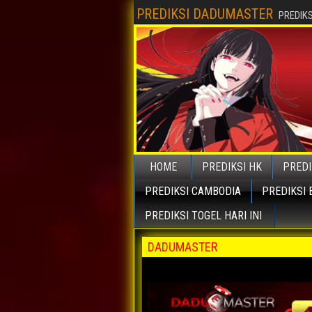
PREDIKSI DADUMASTER
PREDIKS
HOME
PREDIKSI HK
PREDI
PREDIKSI CAMBODIA
PREDIKSI 
PREDIKSI TOGEL HARI INI
DADUMASTER