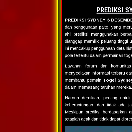
PREDIKSI S
PREDIKSI SYDNEY 6 DESEMBE
dan penggunaan paito, yang meru
ahli prediksi menggunakan ber
dianggap memiliki peluang tinggi 
ini mencakup penggunaan data hist
pola tertentu dalam permainan toge
Layanan forum dan komunitas 
menyediakan informasi terbaru dan
membantu pemain
Togel Sydne
dalam memasang taruhan mereka.
Namun demikian, penting untuk 
keberuntungan, dan tidak ada ja
Meskipun prediksi berdasarkan an
tetaplah acak dan tidak dapat dipred