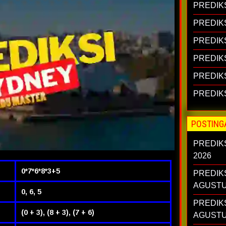
PREDIK
PREDIK
PREDIK
PREDIK
PREDIK
PREDIK
POSTINGA
PREDIK
2026
0*7*6*8*3+5
PREDIK
AGUSTU
0, 6, 5
PREDIK
(0 + 3), (8 + 3), (7 + 6)
AGUSTU