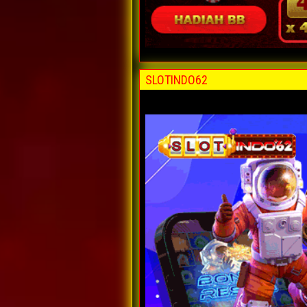
SLOTINDO62